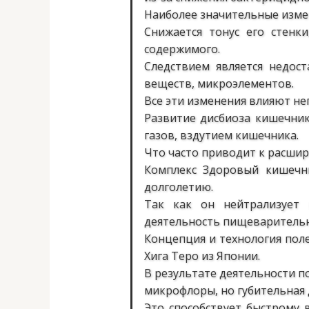
Наиболее значительные изме
Снижается тонус его стенки
содержимого.
Следствием является недос
веществ, микроэлементов.
Все эти изменения влияют н
Развитие дисбиоза кишечни
газов, вздутием кишечника.
Что часто приводит к расшир
Комплекс Здоровый кишечн
долголетию.
Так как он нейтрализует
деятельность пищеварительн
Концепция и технология по
Хига Теро из Японии.
В результате деятельности п
микрофлоры, но губительная 
Это способствует быстрому 