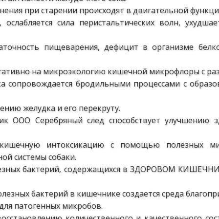
нения при старении происходят в двигательной функци
, ослабляется сила перистальтических волн, ухудш
таточность пищеварения, дефицит в организме белк
егативно на микроэкологию кишечной микрофлоры с ра
ка сопровождается бродильными процессами с образо
ению желудка и его перекруту.
ик ООО Серебряный след способствует улучшению з
 кишечную интоксикацию с помощью полезных ми
ой системы собаки.
лезных бактерий, содержащихся в ЗДОРОВОМ КИШЕЧНИ
олезных бактерий в кишечнике создается среда благоп
для патогенных микробов.
восстановлению количественного и качественного с