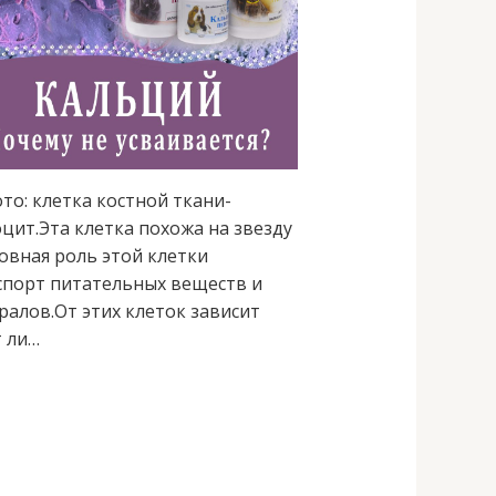
то: клетка костной ткани-
цит.Эта клетка похожа на звезду
овная роль этой клетки
спорт питательных веществ и
ралов.От этих клеток зависит
т ли…