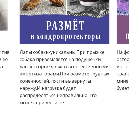
ития
Лапы собаки-уникальны.При прыжке,
На фо
в ее
собака приземляется на подушечки
остео
ка
лап, которые являются естественными
и осн
амортизаторами.При размёте грудных
тран
конечностей, пясти вывернуты
мине
наружу.И нагрузка будет
буде
распределяться неправильно,что
может привести не…