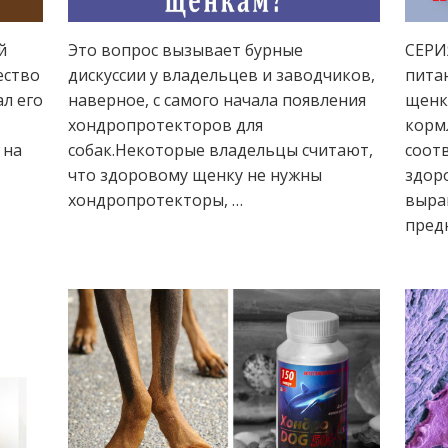
й
Это вопрос вызывает бурные
СЕРИ
ество
дискуссии у владельцев и заводчиков,
пита
ал его
наверное, с самого начала появления
щенк
хондропротекторов для
корм
 на
собак.Некоторые владельцы считают,
соот
что здоровому щенку не нужны
здор
хондропротекторы, …
выра
пред